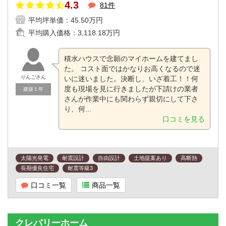
4.3
81件
平均坪単価：
45.50万円
平均購入価格：
3,118.18万円
積水ハウスで念願のマイホームを建てまし
た。 コスト面ではかなりお高くなるので迷
りんごさん
いに迷いました。決断し、いざ着工！！何
度も現場を見に行きましたが下請けの業者
建築１年
さんが作業中にも関わらず親切にして下さ
り、何...
口コミを見る
太陽光発電
耐震設計
自由設計
土地提案あり
高断熱
長期優良住宅
耐震等級3
口コミ一覧
商品一覧
クレバリーホーム