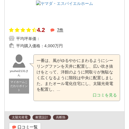
4.2
7件
平均坪単価：
平均購入価格：
4,000万円
一番は、風がゆるやかにまわるようにシー
リングファンを天井に配置し、広い吹き抜
youhei2131さ
けをとって、洋館のように間取りが無駄な
ん
く広くなるように階段は中央に配置しまし
マイホームこ
た。またオール電化住宅にし、太陽光発電
だわりポイン
を配置し、...
ト
口コミを見る
太陽光発電
耐震設計
高断熱
口コミ一覧