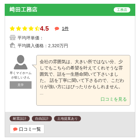
﨑田工務店
工務店
4.5
1件
平均坪単価：
平均購入価格：
2,320万円
会社の雰囲気は、大きい所ではない分、少
しでもこちらの希望を叶えてくれそうな雰
早くマイホーム
囲気で、話を一生懸命聞いて下さいまし
が欲しいさん
た。 話を丁寧に聞いて下さるので、こだわ
見学
りが強い方にはぴったりかもしれません。
...
口コミを見る
耐震設計
自由設計
土地提案あり
口コミ一覧