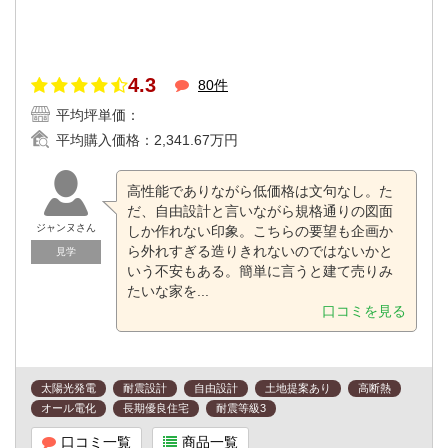
4.3
80件
平均坪単価：
平均購入価格：
2,341.67万円
高性能でありながら低価格は文句なし。た
だ、自由設計と言いながら規格通りの図面
ジャンヌさん
しか作れない印象。こちらの要望も企画か
ら外れすぎる造りきれないのではないかと
見学
いう不安もある。簡単に言うと建て売りみ
たいな家を...
口コミを見る
太陽光発電
耐震設計
自由設計
土地提案あり
高断熱
オール電化
長期優良住宅
耐震等級3
口コミ一覧
商品一覧