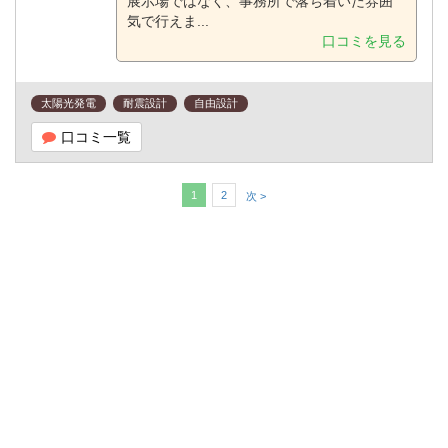
展示場ではなく、事務所で落ち着いた雰囲
気で行えま...
口コミを見る
太陽光発電
耐震設計
自由設計
口コミ一覧
1
2
次 >