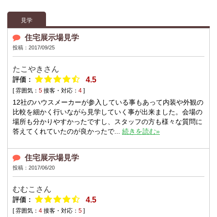
見学
住宅展示場見学
投稿：2017/09/25
たこやきさん
評価：
4.5
[ 雰囲気：
5
接客・対応：
4
]
12社のハウスメーカーが参入している事もあって内装や外観の
比較を細かく行いながら見学していく事が出来ました。会場の
場所も分かりやすかったですし、スタッフの方も様々な質問に
答えてくれていたのが良かったで...
続きを読む»
住宅展示場見学
投稿：2017/06/20
むむこさん
評価：
4.5
[ 雰囲気：
4
接客・対応：
5
]