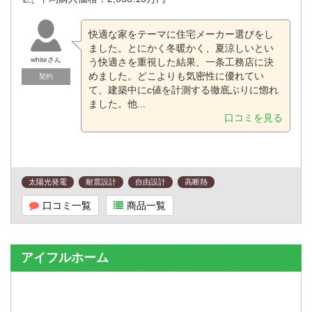
快適な家をテーマに住宅メーカー選びをし
ました。とにかく冬暖かく、夏涼しいとい
whiteさん
う快適さを重視した結果、一条工務店に決
めました。どこよりも気密性に優れてい
契約
て、建築中にc値を計測する徹底ぶりに惚れ
ました。他...
口コミを見る
太陽光発電
耐震設計
自由設計
高断熱
口コミ一覧
商品一覧
アイフルホーム