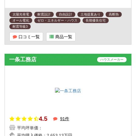
太陽光発電
耐震設計
自由設計
土地提案あり
高断熱
オール電化
ゼロ・エネルギー・ハウス
長期優良住宅
耐震等級3
口コミ一覧
商品一覧
一条工務店
ハウスメーカー
4.5
91件
平均坪単価：
平均購入価格：
2,653.13万円