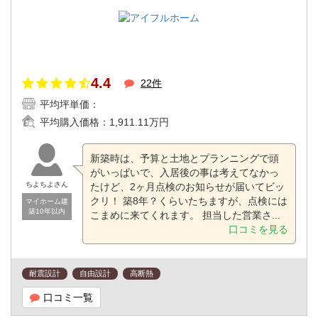
4.4
22件
平均坪単価：
平均購入価格：
1,911.11万円
新築時は、予算と土地とプランニングで頭
がいっぱいで、入居後の事は考えてなかっ
ちよちよさん
たけど、2ヶ月点検のお知らせが届いてビッ
クリ！ 築8年？くらいたちますが、点検には
マイホーム建
築10年以内
こまめに来てくれます。 担当した営業さ...
口コミを見る
耐震設計
自由設計
高断熱
口コミ一覧