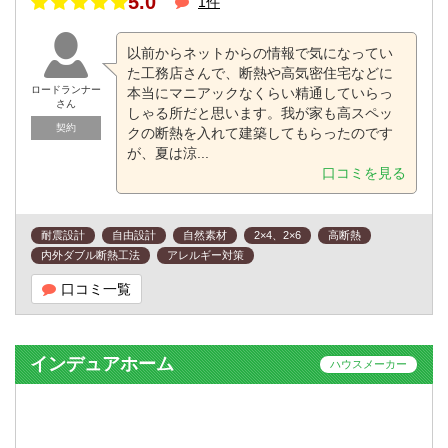
5.0
1件
以前からネットからの情報で気になってい
た工務店さんで、断熱や高気密住宅などに
ロードランナー
本当にマニアックなくらい精通していらっ
さん
しゃる所だと思います。我が家も高スペッ
契約
クの断熱を入れて建築してもらったのです
が、夏は涼...
口コミを見る
耐震設計
自由設計
自然素材
2×4、2×6
高断熱
内外ダブル断熱工法
アレルギー対策
口コミ一覧
インデュアホーム
ハウスメーカー