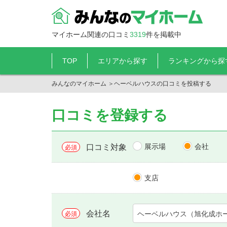
マイホーム関連の口コミ
3319
件を掲載中
TOP
エリアから探す
ランキングから探
みんなのマイホーム
＞
ヘーベルハウスの口コミを投稿する
口コミを登録する
展示場
会社
口コミ対象
必須
支店
会社名
ヘーベルハウス（旭化成ホ
必須